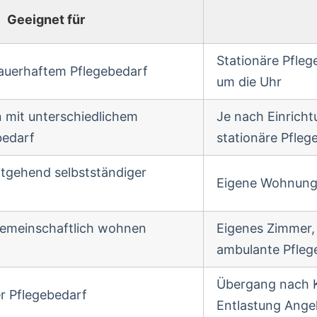
Geeignet für
Stationäre Pfle
auerhaftem Pflegebedarf
um die Uhr
 mit unterschiedlichem
Je nach Einrich
bedarf
stationäre Pfleg
itgehend selbstständiger
Eigene Wohnung 
gemeinschaftlich wohnen
Eigenes Zimmer,
ambulante Pfleg
Übergang nach K
r Pflegebedarf
Entlastung Ange