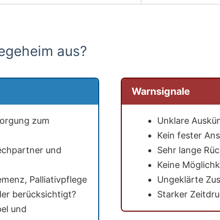
legeheim aus?
Warnsignale
sorgung zum
Unklare Auskün
Kein fester An
echpartner und
Sehr lange Rüc
Keine Möglichk
enz, Palliativpflege
Ungeklärte Zu
er berücksichtigt?
Starker Zeitdr
el und