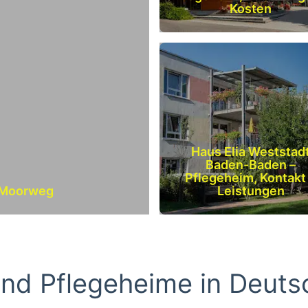
Kosten
Haus Elia Weststad
Baden-Baden –
Pflegeheim, Kontakt
 Moorweg
Leistungen
nd Pflegeheime in Deuts