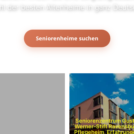
l der besten Altenheime in ganz Deuts
Seniorenheime suchen
Seniorenzentrum Gus
Werner-Stift Ravensbu
Pflegeheim, Erfahrung