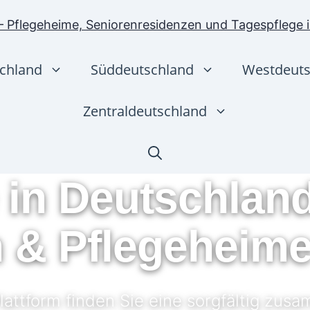
chland
Süddeutschland
Westdeuts
Zentraldeutschland
in Deutschland
 & Pflegeheime
lattform finden Sie eine sorgfältig zus