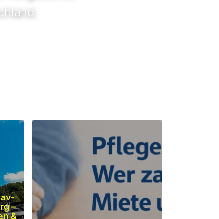
chland.
tav-
rg –
en &